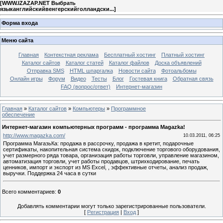
[
WWW.IZAZAP.NET Выбрать
языканглийскийвенгерскийголландски...
]
Форма входа
Меню сайта
Главная
Контекстная реклама
Бесплатный хостинг
Платный хостинг
Каталог сайтов
Каталог статей
Каталог файлов
Доска объявлений
Отправка SMS
HTML шпаргалка
Новости сайта
Фотоальбомы
Онлайн игры
Форум
Видео
Тесты
Блог
Гостевая книга
Обратная связь
FAQ (вопрос/ответ)
Интернет-магазин
Главная
»
Каталог сайтов
»
Компьютеры
»
Программное
обеспечение
Интернет-магазин компьютерных программ - программа Magazka!
http://www.magazka.com/
10.03.2011, 06:25
Программа МагазьКа: продажа в рассрочку, продажа в кретит, подарочные
сертификаты, накопительная система скидок, подключение торгового оборудования,
учет размерного ряда товара, организация работы торговли, управление магазином,
автоматизация торговли, учет работы продавцов, штрихкодирование, печать
ценников, импорт и экспорт из MS Excel, , эффективные отчеты, анализ продаж,
выручки. Поддержка 24 часа в сутки
Всего комментариев
:
0
Добавлять комментарии могут только зарегистрированные пользователи.
[
Регистрация
|
Вход
]