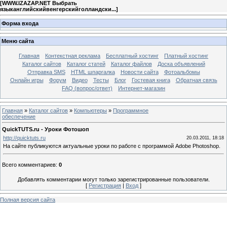
[
WWW.IZAZAP.NET Выбрать
языканглийскийвенгерскийголландски...
]
Форма входа
Меню сайта
Главная
Контекстная реклама
Бесплатный хостинг
Платный хостинг
Каталог сайтов
Каталог статей
Каталог файлов
Доска объявлений
Отправка SMS
HTML шпаргалка
Новости сайта
Фотоальбомы
Онлайн игры
Форум
Видео
Тесты
Блог
Гостевая книга
Обратная связь
FAQ (вопрос/ответ)
Интернет-магазин
Главная
»
Каталог сайтов
»
Компьютеры
»
Программное
обеспечение
QuickTUTS.ru - Уроки Фотошоп
http://quicktuts.ru
20.03.2011, 18:18
На сайте публикуются актуальные уроки по работе с программой Adobe Photoshop.
Всего комментариев
:
0
Добавлять комментарии могут только зарегистрированные пользователи.
[
Регистрация
|
Вход
]
Полная версия сайта