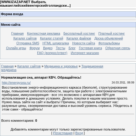
[
WWW.IZAZAP.NET Выбрать
языканглийскийвенгерскийголландски...
]
Форма входа
Меню сайта
Главная
Контекстная реклама
Бесплатный хостинг
Платный хостинг
Каталог сайтов
Каталог статей
Каталог файлов
Доска объявлений
Отправка SMS
HTML шпаргалка
Новости сайта
Фотоальбомы
Онлайн игры
Форум
Видео
Тесты
Блог
Гостевая книга
Обратная связь
FAQ (вопрос/ответ)
Интернет-магазин
Главная
»
Каталог сайтов
»
Медицина и здоровье
»
Традиционная
медицина
Нормализация сна, аппарат КВЧ. Обращайтесь!
http://energysea.ru/
24.03.2011, 08:09
Восстановление энерго-информационного каркаса (биополя), структурирование
воды, повышение работоспособности, защита при работе с электромагнитными
приборами, иммунокоррекция - все это возможно с аппаратами КВЧ для
использования в домашних условиях. Делать покупки в нашем магазине просто.
Нужно лишь зайти на сайт и выбрать! Причины, по которым выбирают нас:
разумные цены, своевременная доставка и высокий уровень сервиса. Убедитесь в
этом сами - обращайтесь!
Всего комментариев
:
0
Добавлять комментарии могут только зарегистрированные пользователи.
[
Регистрация
|
Вход
]