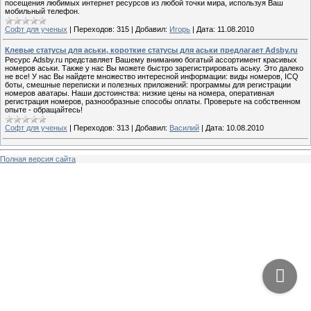
посещения любимых интернет ресурсов из любой точки мира, используя Ваш
мобильный телефон.
Софт для ученых
|
Переходов:
315
|
Добавил:
Игорь
|
Дата:
11.08.2010
Клевые статусы для аськи, короткие статусы для аськи предлагает Adsby.ru
Ресурс Adsby.ru представляет Вашему вниманию богатый ассортимент красивых
номеров аськи. Также у нас Вы можете быстро зарегистрировать аську. Это далеко
не все! У нас Вы найдете множество интересной информации: виды номеров, ICQ
боты, смешные переписки и полезных приложений: программы для регистрации
номеров аватары. Наши достоинства: низкие цены на номера, оперативная
регистрация номеров, разнообразные способы оплаты. Проверьте на собственном
опыте - обращайтесь!
Софт для ученых
|
Переходов:
313
|
Добавил:
Василий
|
Дата:
10.08.2010
Полная версия сайта