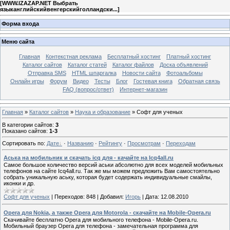
[
WWW.IZAZAP.NET Выбрать
языканглийскийвенгерскийголландски...
]
Форма входа
Меню сайта
Главная
Контекстная реклама
Бесплатный хостинг
Платный хостинг
Каталог сайтов
Каталог статей
Каталог файлов
Доска объявлений
Отправка SMS
HTML шпаргалка
Новости сайта
Фотоальбомы
Онлайн игры
Форум
Видео
Тесты
Блог
Гостевая книга
Обратная связь
FAQ (вопрос/ответ)
Интернет-магазин
Главная
»
Каталог сайтов
»
Наука и образование
» Софт для ученых
В категории сайтов
:
3
Показано сайтов
:
1-3
Сортировать по
:
Дате
·
Названию
·
Рейтингу
·
Просмотрам
·
Переходам
Аська на мобильник и скачать icq для - качайте на Icq4all.ru
Самое большое количество версий аськи абсолютно для всех моделей мобильных
телефонов на сайте Icq4all.ru. Так же мы можем предложить Вам самостоятельно
собрать уникальную аську, которая будет содержать индивидуальные смайлы,
иконки и др.
Софт для ученых
|
Переходов:
848
|
Добавил:
Игорь
|
Дата:
12.08.2010
Opera для Nokia, а также Opera для Motorola - скачайте на Mobile-Opera.ru
Скачивайте бесплатно Opera для мобильного телефона - Mobile-Opera.ru.
Мобильный браузер Opera для телефона - замечательная программа для