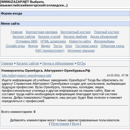
[
WWW.IZAZAP.NET Выбрать
языканглийскийвенгерскийголландски...
]
Форма входа
Меню сайта
Главная
Контекстная реклама
Бесплатный хостинг
Платный хостинг
Каталог сайтов
Каталог статей
Каталог файлов
Доска объявлений
Отправка SMS
HTML шпаргалка
Новости сайта
Фотоальбомы
Онлайн игры
Форум
Видео
Тесты
Блог
Гостевая книга
Обратная связь
FAQ (вопрос/ответ)
Интернет-магазин
Главная
»
Каталог сайтов
»
Наука и образование
»
ВУЗы
Университеты Оренбурга. Абитуриент-Оренбуржья.Рф
http://абитуриент-оренбуржья.рф/
14.03.2011, 07:58
Ищете информацию об учебных заведениях Оренбурга? Тогда Вы обратились по
адресу! Справочник Абитуриент Оренбуржья создан для школьников, выбирающих
будущую профессию. Вузы Оренбурга, техникумы, колледжи, лицеи,
профессиональные училища и другая информация на нашем сайте. Вам не
составит труда найти необходимую информацию благодаря простой системе
поиска. Добро пожаловать! Надеемся, наш ресурс будет Вам полезен и поможет
определиться с профессией.
Всего комментариев
:
0
Добавлять комментарии могут только зарегистрированные пользователи.
[
Регистрация
|
Вход
]